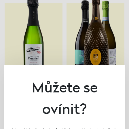
Můžete se
CHAMPAGNE
PROSECCO trio set
949 Kč
991 Kč
Champagne - Réserve 26
ovínit?
Premier Cru, Duménil
955 Kč