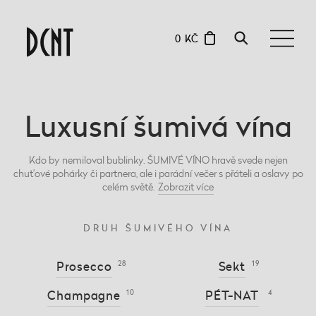
0 KČ
Luxusní šumivá vína
Kdo by nemiloval bublinky. ŠUMIVÉ VÍNO hravě svede nejen
chuťové pohárky či partnera, ale i parádní večer s přáteli a oslavy po
celém světě.
Zobrazit
více
DRUH ŠUMIVÉHO VÍNA
Prosecco
28
Sekt
19
Champagne
10
PÉT-NAT
4