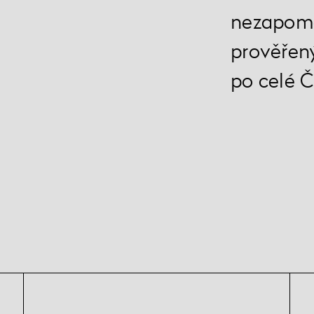
nezapome
prověřen
po celé Č