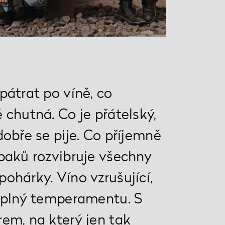
pátrat po víně, co
 chutná. Co je přátelský,
dobře se pije. Co příjemně
paků rozvibruje všechny
ohárky. Víno vzrušující,
a plný temperamentu. S
em, na který jen tak