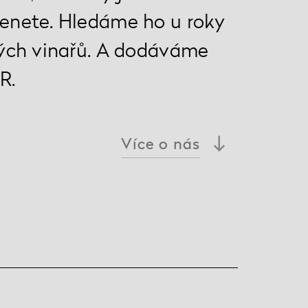
nete. Hledáme ho u roky
ých vinařů. A dodáváme
R.
Více
o nás