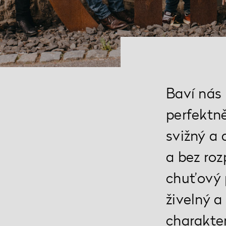
Baví nás 
perfektně
svižný a 
a bez roz
chuťový p
živelný 
charakter