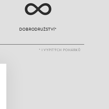
DOBRODRUŽSTVÍ*
* I VYPITÝCH POHÁRKŮ