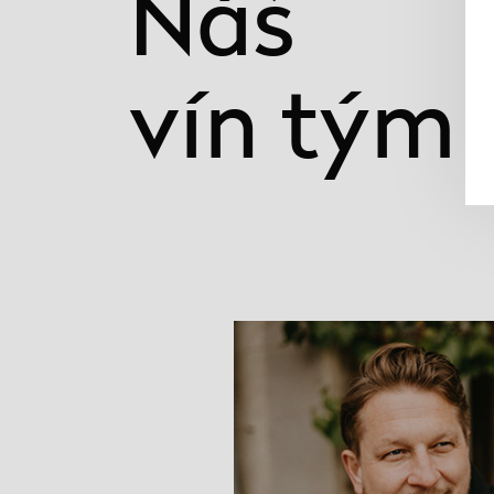
Náš
vín tým