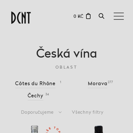
0 KČ
Česká vína
OBLAST
Côtes du Rhône
1
Morava
277
Čechy
34
Doporučujeme
Všechny filtry