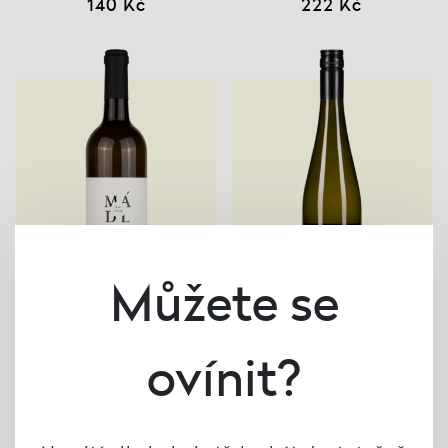
140 Kč
222 Kč
Můžete se
ovínit?
Rulandské šedé 2025,
Tramín červený 2025, ZD
František Mádl
- Němčičky
189 Kč
205 Kč