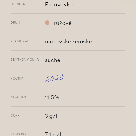
Frankovka
ODRŮDA
růžové
DRUH
moravské zemské
KLASIFIKACE
suché
ZBYTKOVÝ CUKR
2025
ROČNÍK
11,5%
ALKOHOL
3 g/l
CUKR
7,1 g/l
KYSELINY