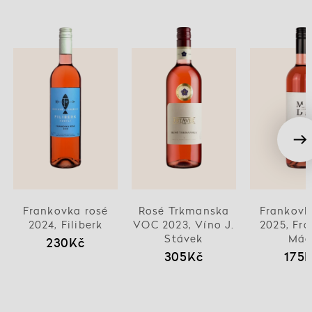
Frankovka rosé
Rosé Trkmanska
Frankovk
2024, Filiberk
VOC 2023, Víno J.
2025, Fra
Stávek
Mád
230Kč
305Kč
175