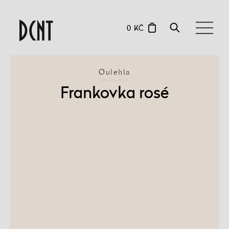
0 KČ
Oulehla
Frankovka rosé