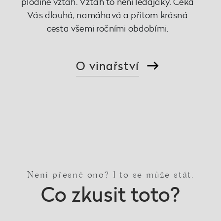
plodině vztah. Vztah to není ledajaký. Čeká
Vás dlouhá, namáhavá a přitom krásná
cesta všemi ročními obdobími.
O vinařství
Není přesně ono? I to se může stát.
Co zkusit toto?