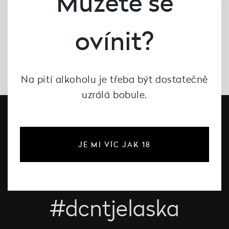
Můžete se
ovínit?
Na pití alkoholu je třeba být dostatečně
uzrálá bobule.
JE MI VÍC JAK 18
#dcntjelaska