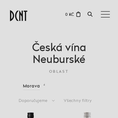
0 KČ
Česká vína
Neuburské
OBLAST
Morava
4
Doporučujeme
Všechny filtry