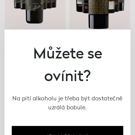
Můžete se
AKCE 5+1 ZDARMA
Primitivo set BEST OF...
3 499 Kč
3 886 Kč
Collezione 53 Primitivo
di Manduria old vines
ovínit?
2020, Feudi Salentini
3 480 Kč
4 176 Kč
Na pití alkoholu je třeba být dostatečně
uzrálá bobule.