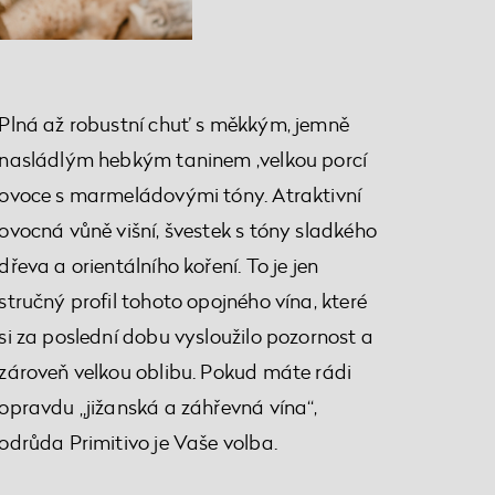
Plná až robustní chuť s měkkým, jemně
nasládlým hebkým taninem ,velkou porcí
ovoce s marmeládovými tóny. Atraktivní
ovocná vůně višní, švestek s tóny sladkého
dřeva a orientálního koření. To je jen
stručný profil tohoto opojného vína, které
si za poslední dobu vysloužilo pozornost a
zároveň velkou oblibu. Pokud máte rádi
opravdu „jižanská a záhřevná vína“,
odrůda Primitivo je Vaše volba.