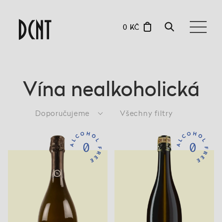
0 KČ
Vína nealkoholická
Doporučujeme
Všechny filtry