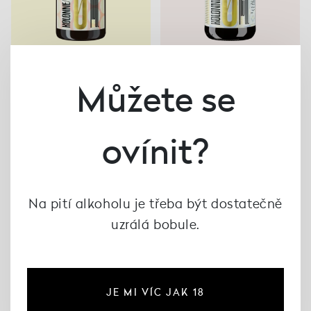
NON-ALCOHOLIC
NON-ALCOHOLIC
Můžete se
Rosé Sparkling, Kolonne
Cuvée Rouge, Kolonne
Null
Null
363 Kč
363 Kč
ovínit?
Na pití alkoholu je třeba být dostatečně
uzrálá bobule.
JE MI VÍC JAK 18