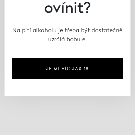
ovínit?
Na pití alkoholu je třeba být dostatečně
uzrálá bobule.
Taylor's 20 years old
Taylor's 40 years old
Tawny, Taylor's
Tawny, Taylor's
2 019 Kč
6 216 Kč
JE MI VÍC JAK 18