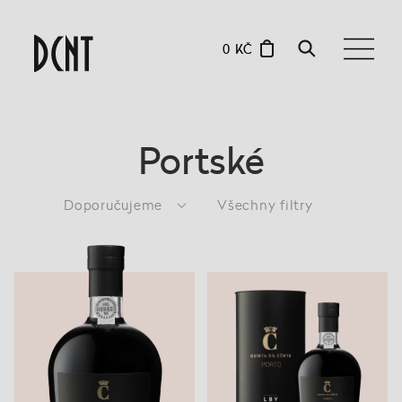
0 KČ
Portské
Doporučujeme
Všechny filtry