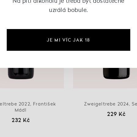
Na pití alkoholu je třeba být dostatečně
uzrálá bobule.
JE MI VÍC JAK 18
eltrebe 2022, František
Zweigeltrebe 2024, S
Mádl
229 Kč
232 Kč