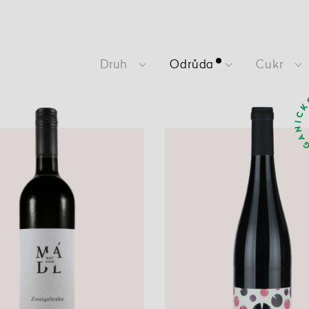
Druh
Odrůda
Cukr