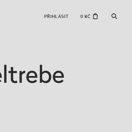
PŘIHLÁSIT
0 KČ
ltrebe