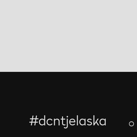
#dcntjelaska
O 