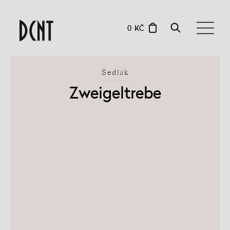
0 KČ
Sedlák
Zweigeltrebe