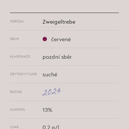
Zweigeltrebe
ODRŮDA
červené
DRUH
pozdní sběr
KLASIFIKACE
suché
ZBYTKOVÝ CUKR
2024
ROČNÍK
13%
ALKOHOL
0,2 g/l
CUKR