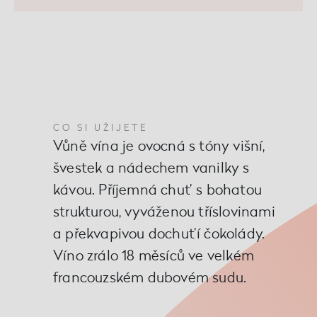
CO SI UŽIJETE
Vůně vína je ovocná s tóny višní,
švestek a nádechem vanilky s
kávou. Příjemná chuť s bohatou
strukturou, vyváženou tříslovinami
a překvapivou dochuťí čokolády.
Víno zrálo 18 měsíců ve velkém
francouzském dubovém sudu.