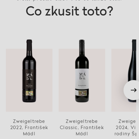
Co zkusit toto?
Zweigeltrebe
Zweigeltrebe
Zweigel
2022, František
Classic, František
2024, Vin
Mádl
Mádl
rodiny Šp