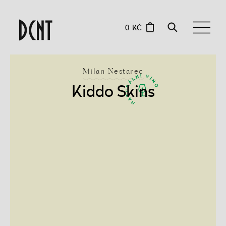
0 KČ
Milan Nestarec
Kiddo Skins