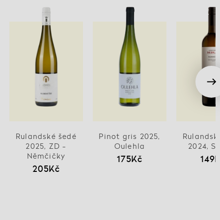
Rulandské šedé
Pinot gris 2025,
Rulandsk
2025, ZD -
Oulehla
2024, S
Němčičky
175Kč
149
205Kč