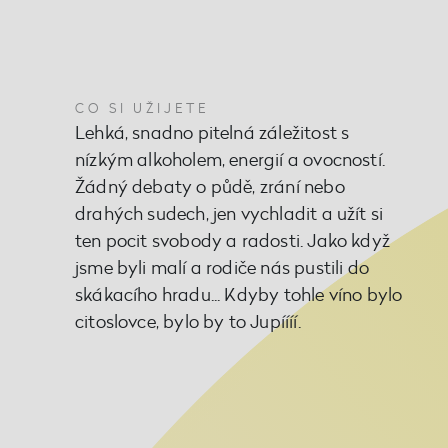
CO SI UŽIJETE
Lehká, snadno pitelná záležitost s
nízkým alkoholem, energií a ovocností.
Žádný debaty o půdě, zrání nebo
drahých sudech, jen vychladit a užít si
ten pocit svobody a radosti. Jako když
jsme byli malí a rodiče nás pustili do
skákacího hradu... Kdyby tohle víno bylo
citoslovce, bylo by to Jupíííí.