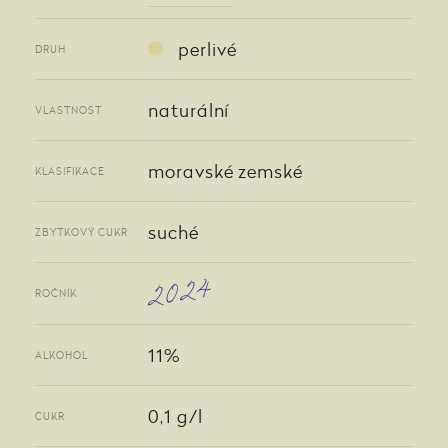
perlivé
DRUH
naturální
VLASTNOST
moravské zemské
KLASIFIKACE
suché
ZBYTKOVÝ CUKR
2024
ROČNÍK
11%
ALKOHOL
0,1 g/l
CUKR