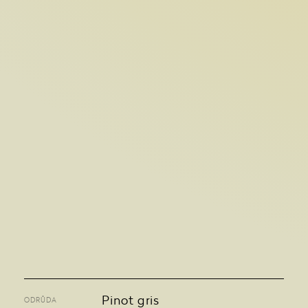
Pinot gris
ODRŮDA