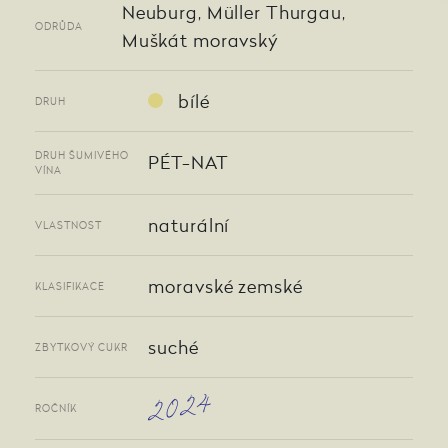
Neuburg, Müller Thurgau,
ODRŮDA
Muškát moravský
bílé
DRUH
DRUH ŠUMIVÉHO
PÉT-NAT
VÍNA
naturální
VLASTNOST
moravské zemské
KLASIFIKACE
suché
ZBYTKOVÝ CUKR
2024
ROČNÍK