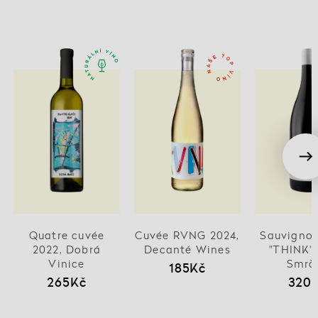
Quatre cuvée
Cuvée RVNG 2024,
Sauvignon
2022, Dobrá
Decanté Wines
"THINK" 
Vinice
Smrč
185Kč
265Kč
320