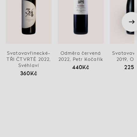
Svatovavřinecké-
Odměra červená
Svatovavř
TŘI ČTVRTĚ 2022,
2022, Petr Kočařík
2019, Ou
Svéhlaví
440Kč
225
360Kč