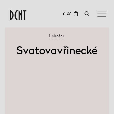
0 KČ
Lahofer
Svatovavřinecké