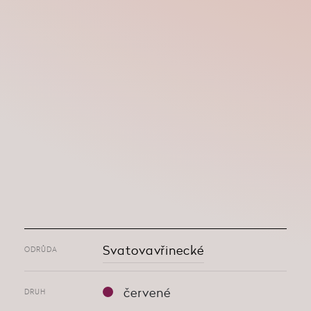
Svatovavřinecké
ODRŮDA
červené
DRUH