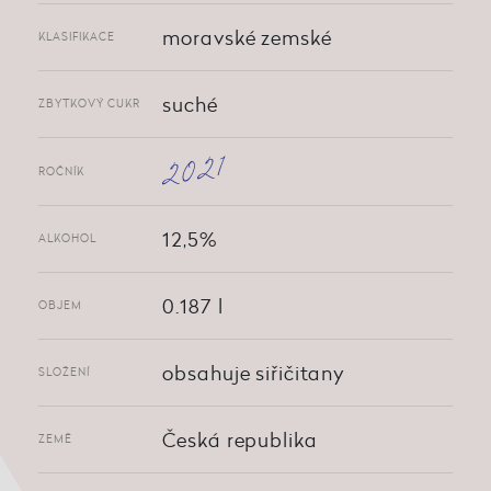
moravské zemské
KLASIFIKACE
suché
ZBYTKOVÝ CUKR
2021
ROČNÍK
12,5%
ALKOHOL
0.187 l
OBJEM
obsahuje siřičitany
SLOŽENÍ
Česká republika
ZEMĚ