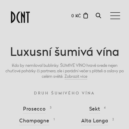
0 KČ
Luxusní šumivá vína
Kdo by nemiloval bublinky. ŠUMIVÉ VÍNO hravě svede nejen
chuťové pohárky či partnera, ale i parádní večer s přáteli a oslavy po
celém světě.
Zobrazit
více
DRUH ŠUMIVÉHO VÍNA
Prosecco
3
Sekt
4
Champagne
1
Alta Langa
2