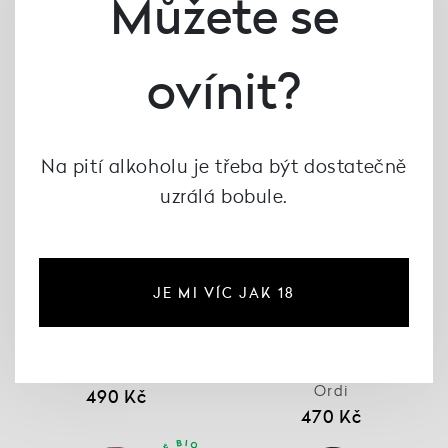
Můžete se
ovínit?
Na pití alkoholu je třeba být dostatečně
uzrálá bobule.
JE MI VÍC JAK 18
Sekt Kuks 2021, Vinné
Cava Reserva Brut
sklepy Kutná Hora
Nature 2019, Maria Rigol
Ordi
490 Kč
470 Kč