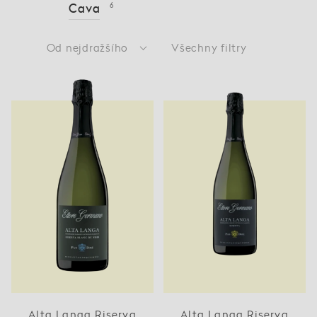
Cava
6
Od nejdražšího
Všechny filtry
Alta Langa Riserva
Alta Langa Riserva