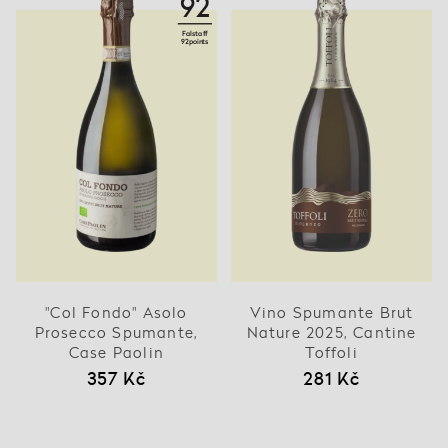
92
Falstaff
92points
"Col Fondo" Asolo
Vino Spumante Brut
Prosecco Spumante,
Nature 2025, Cantine
Case Paolin
Toffoli
357 Kč
281 Kč