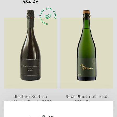
684 Kč
Riesling Sekt La
Sekt Pinot noir rosé
Méthode Rurale 2022,
2021, Braun
Bäder
506 Kč
632 Kč