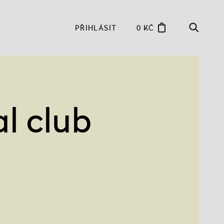
PŘIHLÁSIT
0 KČ
l club