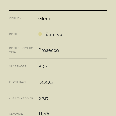
Glera
ODRŮDA
šumivé
DRUH
DRUH ŠUMIVÉHO
Prosecco
VÍNA
BIO
VLASTNOST
DOCG
KLASIFIKACE
brut
ZBYTKOVÝ CUKR
11,5%
ALKOHOL