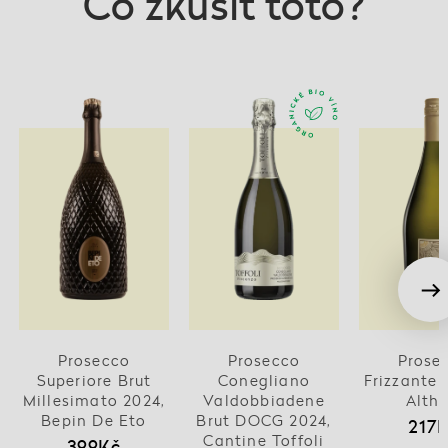
Co zkusit toto?
Prosecco
Prosecco
Prose
Superiore Brut
Conegliano
Frizzante 
Millesimato 2024,
Valdobbiadene
Althe
Bepin De Eto
Brut DOCG 2024,
217
Cantine Toffoli
399Kč