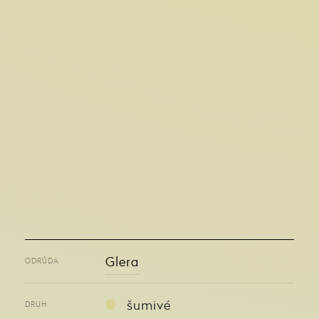
Glera
ODRŮDA
šumivé
DRUH