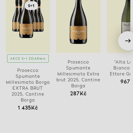
AKCE 5+1 ZDARMA
Prosecco
"Alta L
Spumante
Bianco 
Prosecco
Millesimato Extra
Ettore G
Spumante
brut 2025, Cantine
967
Millesimato Borga
Borga
EXTRA BRUT
287Kč
2025, Cantine
Borga
1 435Kč