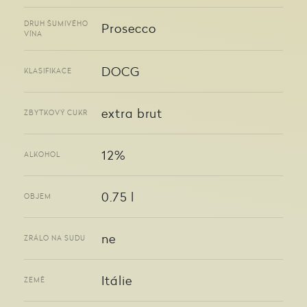
DRUH ŠUMIVÉHO
Prosecco
VÍNA
DOCG
KLASIFIKACE
extra brut
ZBYTKOVÝ CUKR
12%
ALKOHOL
0.75 l
OBJEM
ne
ZRÁLO NA SUDU
Itálie
ZEMĚ