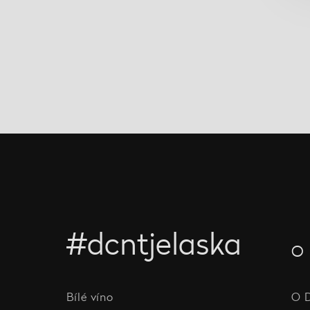
#dcntjelaska
O 
Bílé víno
O 