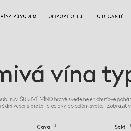
VÍNA PŮVODEM
OLIVOVÉ OLEJE
O DECANTÉ
mivá vína t
ublinky. ŠUMIVÉ VÍNO hravě svede nejen chuťové pohárky
rádní večer s přáteli a oslavy po celém světě.
Zobrazit
v
Cava
12
Sekt
1