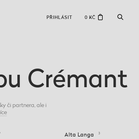
PŘIHLÁSIT
0 KČ
ypu Crémant
 či partnera, ale i
íce
9
Alta Langa
3