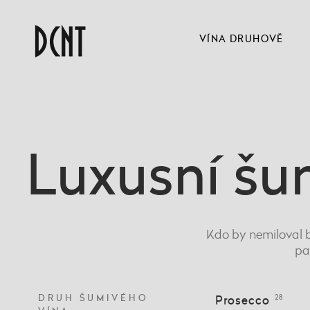
VÍNA DRUHOVĚ
Luxusní šu
Kdo by nemiloval b
pa
DRUH ŠUMIVÉHO
Prosecco
28