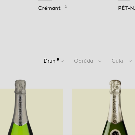
Crémant
3
PÉT-N
Druh
Odrůda
Cukr