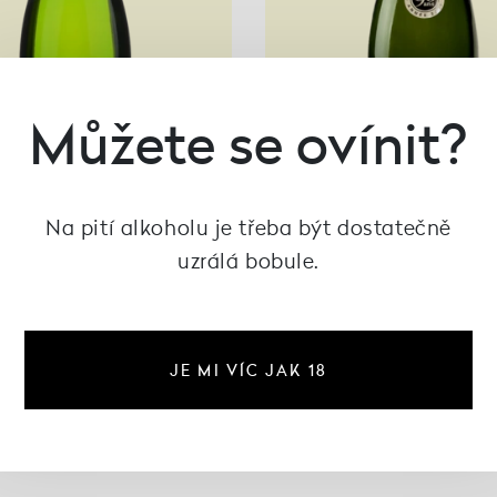
Můžete se ovínit?
Na pití alkoholu je třeba být dostatečně
uzrálá bobule.
nt de Bourgogne Blanc
Crémant de Bourgo
ancs, Les Vignerons de
Reserve, Les Vignero
Mancey
Mancey
JE MI VÍC JAK 18
454 Kč
436 Kč
není skladem