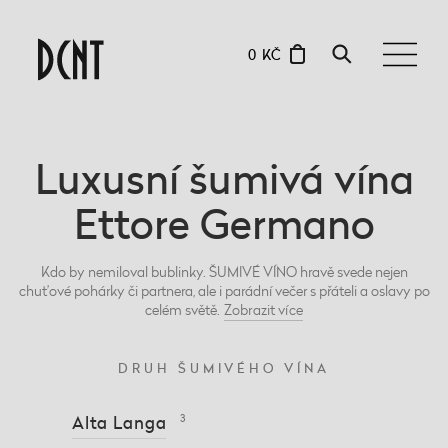
0 KČ
Luxusní šumivá vína
Ettore Germano
Kdo by nemiloval bublinky. ŠUMIVÉ VÍNO hravě svede nejen
chuťové pohárky či partnera, ale i parádní večer s přáteli a oslavy po
celém světě.
Zobrazit
více
DRUH ŠUMIVÉHO VÍNA
Alta Langa
3