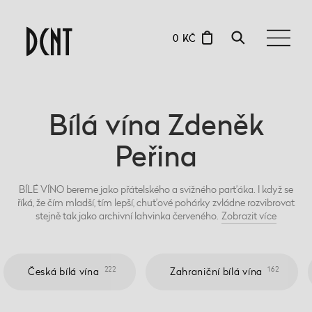
0 KČ
Bílá vína Zdeněk
Peřina
BÍLÉ VÍNO bereme jako přátelského a svižného parťáka. I když se
říká, že čím mladší, tím lepší, chuťové pohárky zvládne rozvibrovat
stejně tak jako archivní lahvinka červeného.
Zobrazit
více
222
162
Česká bílá vína
Zahraniční bílá vína