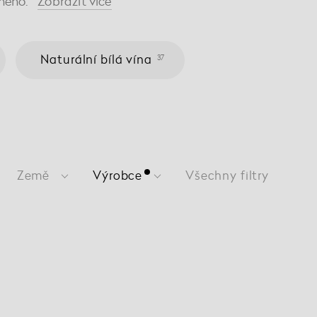
ného.
Zobrazit
více
Naturální bílá vína
37
Země
Výrobce
Všechny filtry