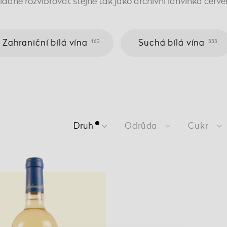
ádne rozvibrovat stejně tak jako archivní lahvinka červe
Zahraniční bílá vína
Suchá bílá vína
162
333
Druh
Odrůda
Cukr