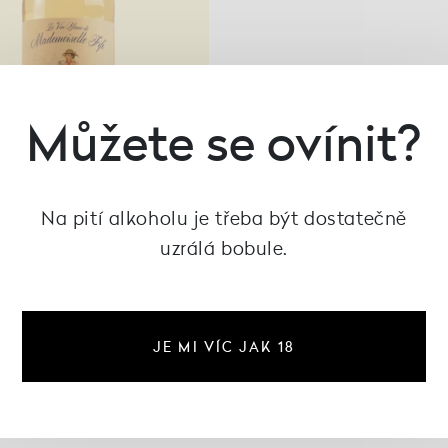
Můžete se ovínit?
Na pití alkoholu je třeba být dostatečně
uzrálá bobule.
on blanc Mlle Fifi 2024,
ieur et Mademoiselle
JE MI VÍC JAK 18
145 Kč
není skladem