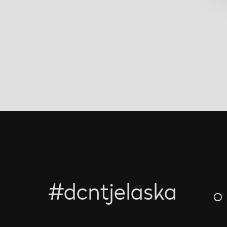
#dcntjelaska
O 