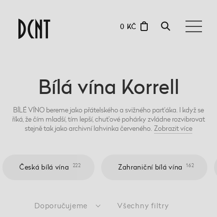
0 KČ
Bílá vína Korrell
BÍLÉ VÍNO bereme jako přátelského a svižného parťáka. I když se
říká, že čím mladší, tím lepší, chuťové pohárky zvládne rozvibrovat
stejně tak jako archivní lahvinka červeného.
Zobrazit
více
222
162
Česká bílá vína
Zahraniční bílá vína
Doporučujeme
Všechny filtry