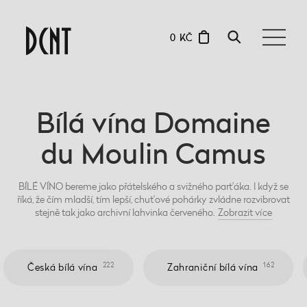
0 KČ
Bílá vína Domaine
du Moulin Camus
BÍLÉ VÍNO bereme jako přátelského a svižného parťáka. I když se
říká, že čím mladší, tím lepší, chuťové pohárky zvládne rozvibrovat
stejně tak jako archivní lahvinka červeného.
Zobrazit
více
222
162
Česká bílá vína
Zahraniční bílá vína