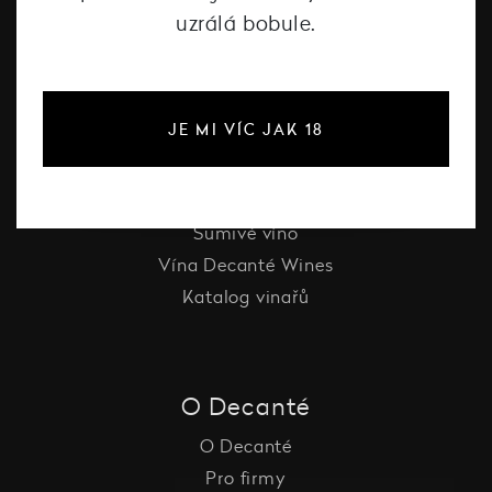
uzrálá bobule.
#dcntjelaska
JE MI VÍC JAK 18
Bílé víno
Červené víno
Růžové víno
Šumivé víno
Vína Decanté Wines
Katalog vinařů
O Decanté
O Decanté
Pro firmy