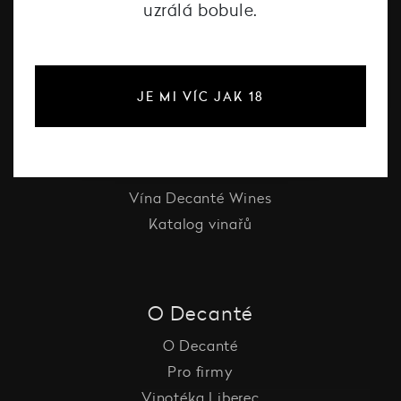
uzrálá bobule.
#dcntjelaska
Bílé víno
JE MI VÍC JAK 18
Červené víno
Růžové víno
Šumivé víno
Vína Decanté Wines
Katalog vinařů
O Decanté
O Decanté
Pro firmy
Vinotéka Liberec