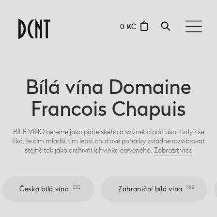
0 KČ
Bílá vína Domaine
Francois Chapuis
BÍLÉ VÍNO bereme jako přátelského a svižného parťáka. I když se
říká, že čím mladší, tím lepší, chuťové pohárky zvládne rozvibrovat
stejně tak jako archivní lahvinka červeného.
Zobrazit
více
222
162
Česká bílá vína
Zahraniční bílá vína