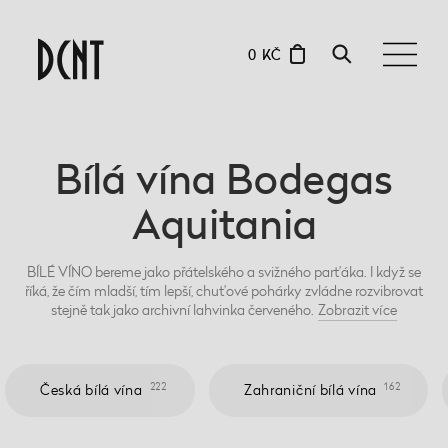
0 KČ
Bílá vína Bodegas
Aquitania
BÍLÉ VÍNO bereme jako přátelského a svižného parťáka. I když se
říká, že čím mladší, tím lepší, chuťové pohárky zvládne rozvibrovat
stejně tak jako archivní lahvinka červeného.
Zobrazit
více
222
162
Česká bílá vína
Zahraniční bílá vína