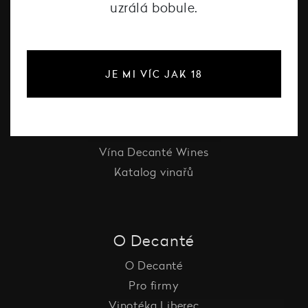
uzrálá bobule.
#dcntjelaska
Bílé víno
JE MI VÍC JAK 18
Červené víno
Růžové víno
Šumivé víno
Vína Decanté Wines
Katalog vinařů
O Decanté
O Decanté
Pro firmy
Vinotéka Liberec