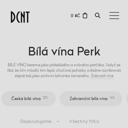
0 KČ
Bílá vína Perk
BÍLÉ VÍNO bereme jako přátelského a svižného parťáka. I když se
říká, že čím mladší, tím lepší, chuťové pohárky zvládne rozvibrovat
stejně tak jako archivní lahvinka červeného.
Zobrazit
více
222
162
Česká bílá vína
Zahraniční bílá vína
Doporučujeme
Všechny filtry