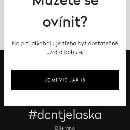
ovínit?
Na pití alkoholu je třeba být dostatečně
uzrálá bobule.
JE MI VÍC JAK 18
#dcntjelaska
Bílé víno