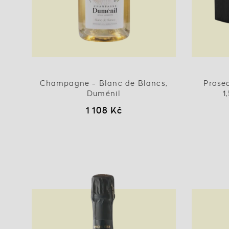
Champagne - Blanc de Blancs,
Prose
Duménil
1
1 108 Kč