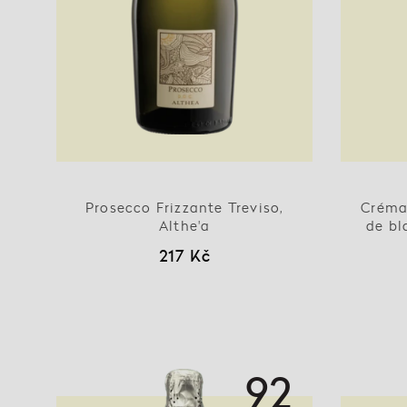
Prosecco Frizzante Treviso,
Créma
Althe'a
de bl
217 Kč
92