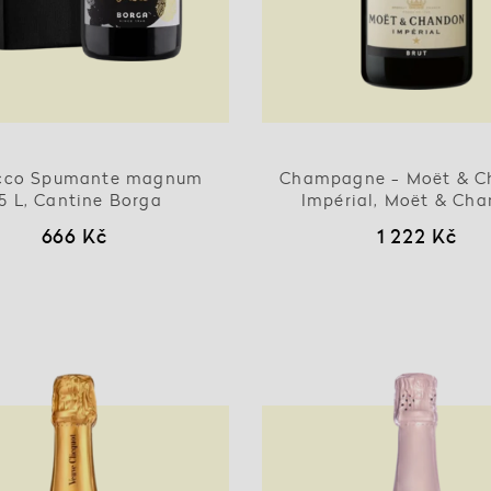
cco Spumante magnum
Champagne - Moët & C
,5 L, Cantine Borga
Impérial, Moët & Ch
666 Kč
1 222 Kč