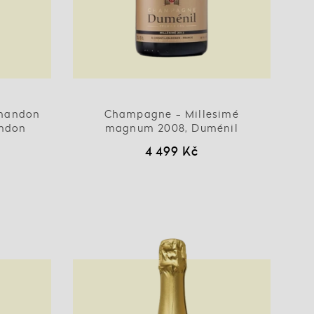
handon
Champagne - Millesimé
andon
magnum 2008, Duménil
4 499 Kč