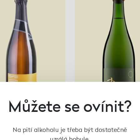
Můžete se ovínit?
Na pití alkoholu je třeba být dostatečně
zlink rýnský 2022, Kraus
Sekt Riesling Braun 
Braun
uzrálá bobule.