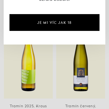
Cuvée blanc 2025, ZD -
Chardonnay 2025, ZD -
Němčičky
Němčičky
170 Kč
195 Kč
JE MI VÍC JAK 18
Tramín 2025, Kraus
Tramín červený,