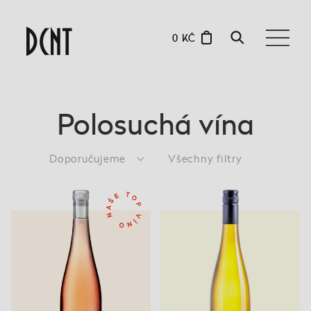
0 KČ
Polosuchá vína
Doporučujeme
Všechny filtry