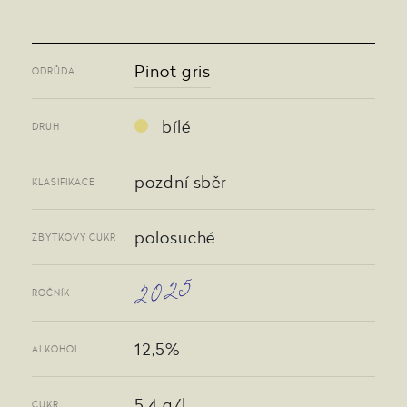
Pinot gris
ODRŮDA
bílé
DRUH
pozdní sběr
KLASIFIKACE
polosuché
ZBYTKOVÝ CUKR
2025
ROČNÍK
12,5%
ALKOHOL
5,4 g/l
CUKR