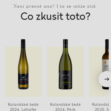
Není přesně ono? I to se může stát.
Co zkusit toto?
Rulandské šedé
Rulandské šedé
Rulandsk
2024, Lahofer
2024, Perk
2025, S