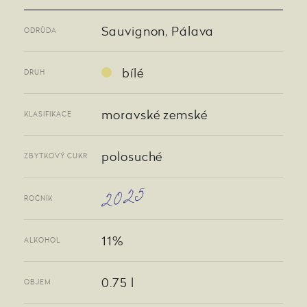
Sauvignon, Pálava
ODRŮDA
bílé
DRUH
moravské zemské
KLASIFIKACE
polosuché
ZBYTKOVÝ CUKR
2025
ROČNÍK
11%
ALKOHOL
0.75 l
OBJEM