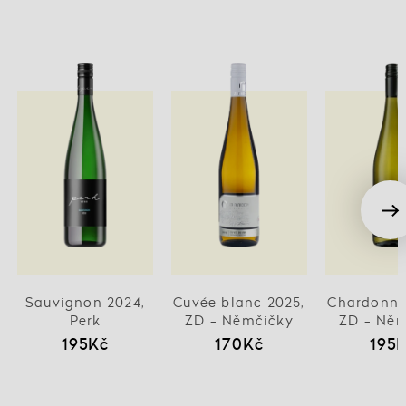
Sauvignon 2024,
Cuvée blanc 2025,
Chardonna
Perk
ZD - Němčičky
ZD - Něm
195Kč
170Kč
195