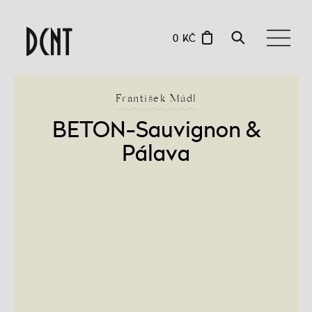
0 KČ
František Mádl
BETON-Sauvignon &
Pálava