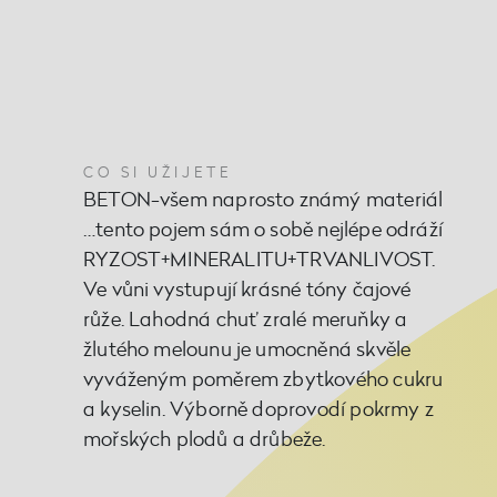
CO SI UŽIJETE
BETON-všem naprosto známý materiál
…tento pojem sám o sobě nejlépe odráží
RYZOST+MINERALITU+TRVANLIVOST.
Ve vůni vystupují krásné tóny čajové
růže. Lahodná chuť zralé meruňky a
žlutého melounu je umocněná skvěle
vyváženým poměrem zbytkového cukru
a kyselin. Výborně doprovodí pokrmy z
mořských plodů a drůbeže.