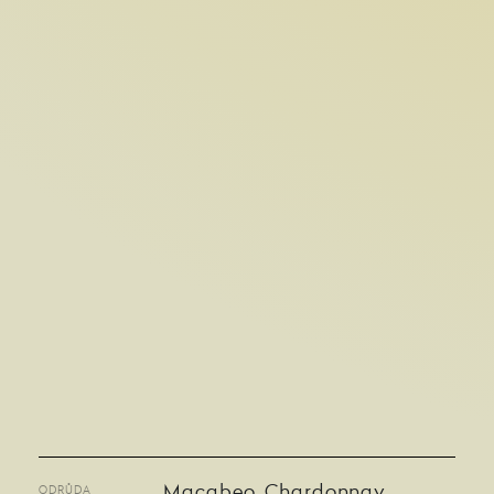
Macabeo, Chardonnay
ODRŮDA