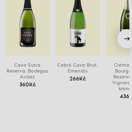
Cava Sutra
Cabró Cava Brut,
Créman
Reserva, Bodegas
Emendis
Bourg
Arráez
Reserve
266Kč
Vignero
360Kč
Manc
436