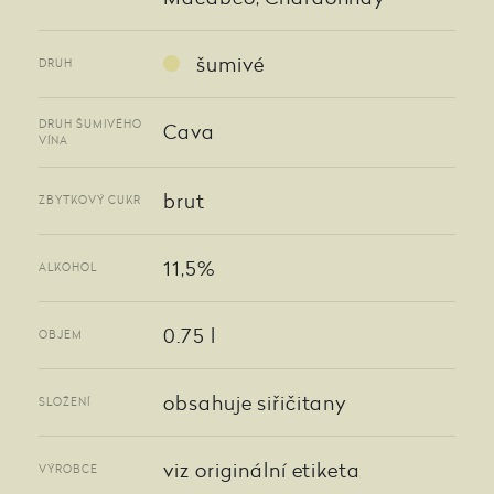
šumivé
DRUH
DRUH ŠUMIVÉHO
Cava
VÍNA
brut
ZBYTKOVÝ CUKR
11,5%
ALKOHOL
0.75 l
OBJEM
obsahuje siřičitany
SLOŽENÍ
viz originální etiketa
VÝROBCE