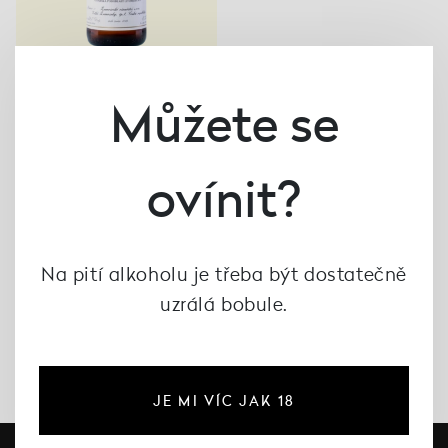
Můžete se
Solaris 2023, Žernosecké
vinařství
239 Kč
ovínit?
Na pití alkoholu je třeba být dostatečně
uzrálá bobule.
JE MI VÍC JAK 18