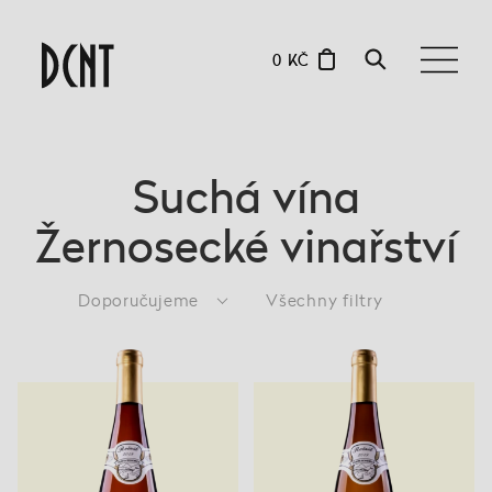
0 KČ
Suchá vína
Žernosecké vinařství
Doporučujeme
Všechny filtry