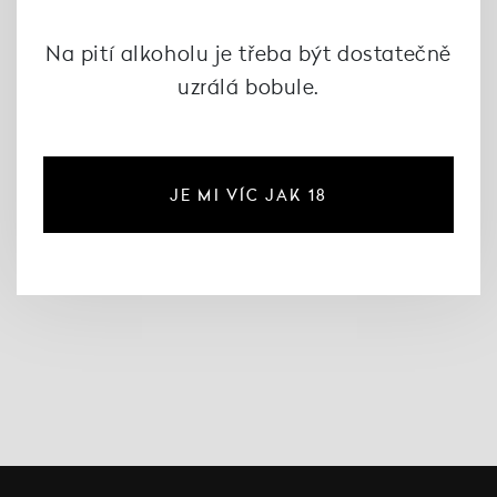
Na pití alkoholu je třeba být dostatečně
uzrálá bobule.
Sauvignon Stříbrný
Sonberk 2024, Sonberk
270 Kč
není skladem
JE MI VÍC JAK 18