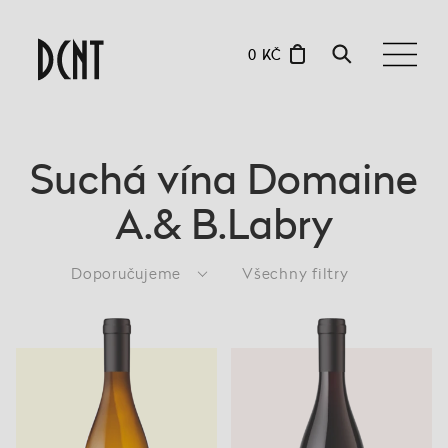
0 KČ
Suchá vína Domaine
A.& B.Labry
Doporučujeme
Všechny filtry