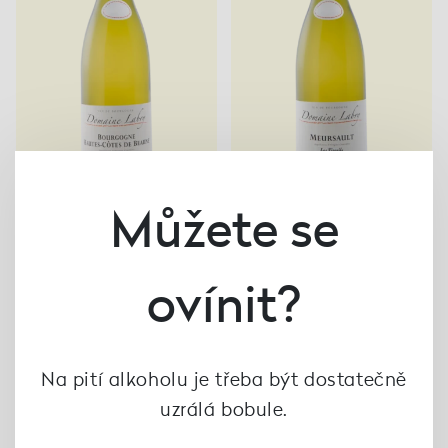
Můžete se
CÔTE DE BEAUNE
CÔTE DE BEAUNE
Hautes Côtes de Beaune
Mersault Les Vireuils
ovínit?
2020, Domaine A.&
2018, Domaine A.&
B.Labry
B.Labry
582 Kč
1 655 Kč
není skladem
Na pití alkoholu je třeba být dostatečně
uzrálá bobule.