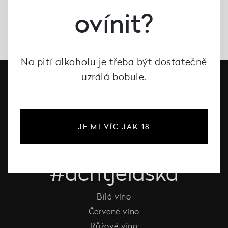
ovínit?
Na pití alkoholu je třeba být dostatečně
uzrálá bobule.
JE MI VÍC JAK 18
#dcntjelaska
Bílé víno
Červené víno
Růžové víno