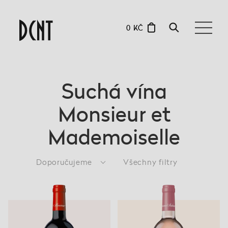
0 KČ
Suchá vína
Monsieur et
Mademoiselle
Doporučujeme
Všechny filtry