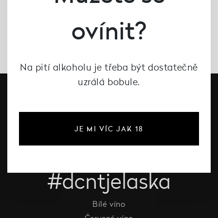
ovínit?
Na pití alkoholu je třeba být dostatečně
uzrálá bobule.
JE MI VÍC JAK 18
#dcntjelaska
Bílé víno