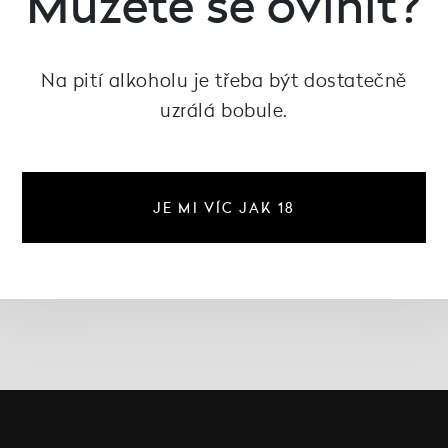
Můžete se ovínit?
20L
 Frizzante KEG, Cantine
Na pití alkoholu je třeba být dostatečně
Borga
uzrálá bobule.
2 505 Kč
JE MI VÍC JAK 18