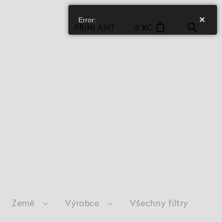
×
Error:
PŘIHLÁSIT
0 KČ
Země
Výrobce
Všechny filtry