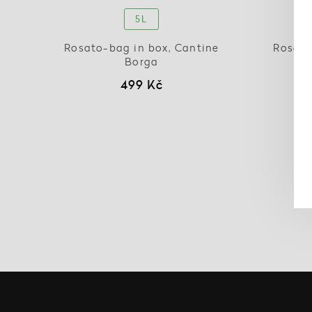
5L
Rosato-bag in box, Cantine
Rosato
Borga
499 Kč