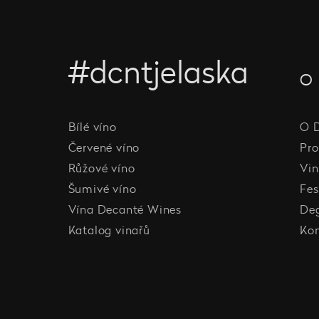
#dcntjelaska
O 
Bílé víno
O 
Červené víno
Pro
Růžové víno
Vin
Šumivé víno
Fes
Vína Decanté Wines
De
Katalog vinařů
Ko