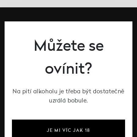
Můžete se
ovínit?
#dcntjelaska
Bílé víno
Na pití alkoholu je třeba být dostatečně
Červené víno
uzrálá bobule.
Růžové víno
Šumivé víno
Vína Decanté Wines
JE MI VÍC JAK 18
Katalog vinařů