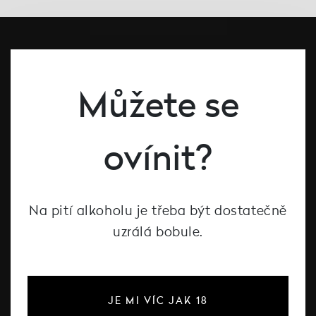
Můžete se
ovínit?
#dcntjelaska
Bílé víno
Na pití alkoholu je třeba být dostatečně
Červené víno
uzrálá bobule.
Růžové víno
Šumivé víno
Vína Decanté Wines
JE MI VÍC JAK 18
Katalog vinařů