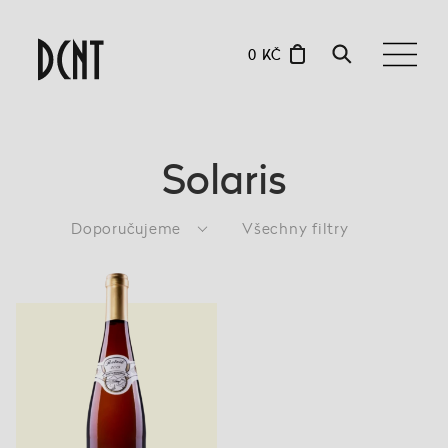
0 KČ
Solaris
Doporučujeme
Všechny filtry