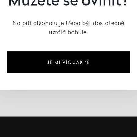
 2024, Vinařství pod
Radobýlem
Na pití alkoholu je třeba být dostatečně
239 Kč
uzrálá bobule.
není skladem
JE MI VÍC JAK 18