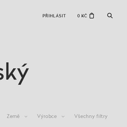
PŘIHLÁSIT
0 KČ
ský
Země
Výrobce
Všechny filtry