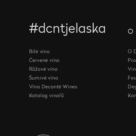
#dcntjelaska
O 
Bílé víno
O 
Červené víno
Pro
Růžové víno
Vin
Šumivé víno
Fes
Vína Decanté Wines
De
Katalog vinařů
Ko