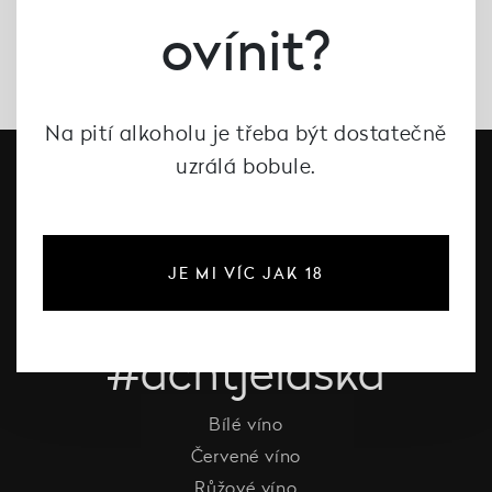
ovínit?
Na pití alkoholu je třeba být dostatečně
uzrálá bobule.
JE MI VÍC JAK 18
#dcntjelaska
Bílé víno
Červené víno
Růžové víno