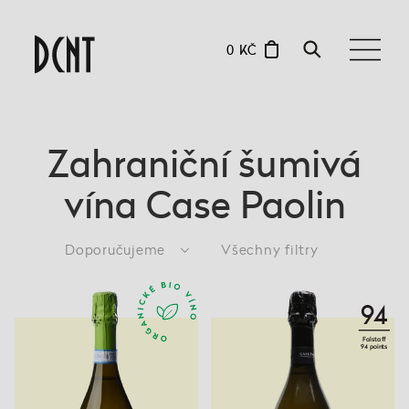
0 KČ
Zahraniční šumivá
vína Case Paolin
Doporučujeme
Všechny filtry
94
Falstaff
94 points