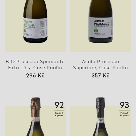
BIO Prosecco Spumante
Asolo Prosecco
Extra Dry, Case Paolin
Superiore, Case Paolin
296 Kč
357 Kč
92
93
Falstaff
Falstaff
92points
93 points