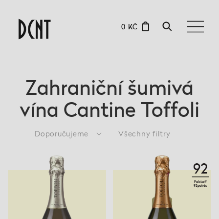
0 KČ
Zahraniční šumivá
vína Cantine Toffoli
Doporučujeme
Všechny filtry
92
Falstaff
92points