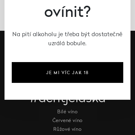
ovínit?
Na pití alkoholu je třeba být dostatečně
uzrálá bobule.
JE MI VÍC JAK 18
#dcntjelaska
Bílé víno
Červené víno
Růžové víno