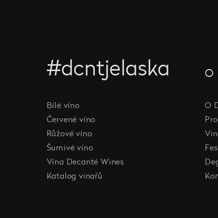
#dcntjelaska
O 
Bílé víno
O 
Červené víno
Pro
Růžové víno
Vin
Šumivé víno
Fes
Vína Decanté Wines
De
Katalog vinařů
Ko