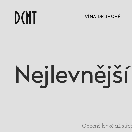
VÍNA DRUHOVĚ
Nejlevnějš
Obecně lehké až střed