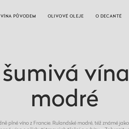
VÍNA PŮVODEM
OLIVOVÉ OLEJE
O DECANTÉ
í šumivá vín
modré
ně plné víno z Francie. Rulandské modré, též známé jako 