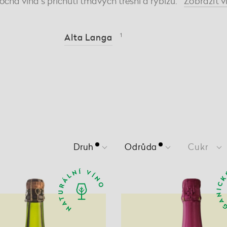
ocná vína s příchutí tmavých třešní a rybízu.
Zobrazit
v
Alta Langa
1
Druh
Odrůda
Cukr