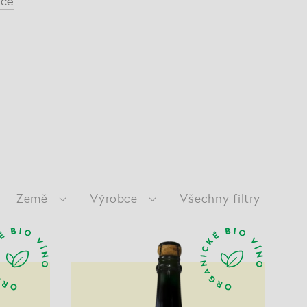
íce
Země
Výrobce
Všechny filtry