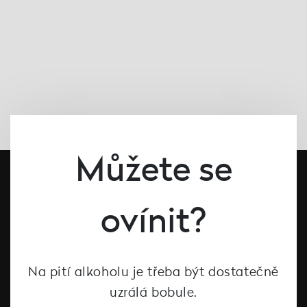
Můžete se
ovínit?
Na pití alkoholu je třeba být dostatečně
#dcntjelaska
uzrálá bobule.