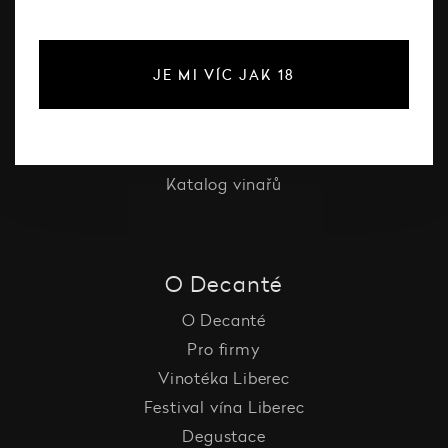
Bílé víno
Červené víno
JE MI VÍC JAK 18
Růžové víno
Šumivé víno
Vína Decanté Wines
Katalog vinařů
O Decanté
O Decanté
Pro firmy
Vinotéka Liberec
Festival vína Liberec
Degustace