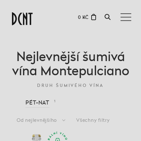
0 KČ
Nejlevnější šumivá
vína Montepulciano
DRUH ŠUMIVÉHO VÍNA
PÉT-NAT
1
Od nejlevnějšího
Všechny filtry