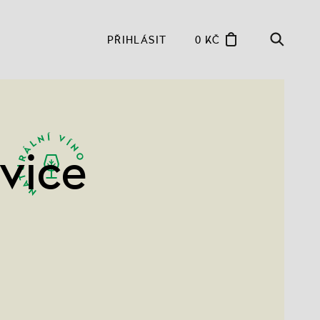
PŘIHLÁSIT
0 KČ
vice