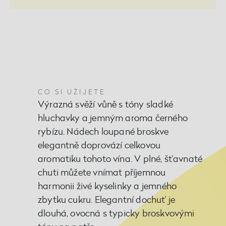
CO SI UŽIJETE
Výrazná svěží vůně s tóny sladké
hluchavky a jemným aroma černého
rybízu. Nádech loupané broskve
elegantně doprovází celkovou
aromatiku tohoto vína. V plné, šťavnaté
chuti můžete vnímat příjemnou
harmonii živé kyselinky a jemného
zbytku cukru. Elegantní dochuť je
dlouhá, ovocná s typicky broskvovými