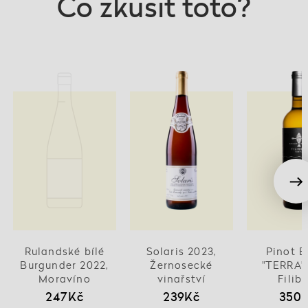
Co zkusit toto?
Rulandské bílé
Solaris 2023,
Pinot B
Burgunder 2022,
Žernosecké
"TERRA" 
Moravíno
vinařství
Filib
247Kč
239Kč
350