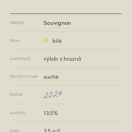
Sauvignon
ODRŮDA
bílé
DRUH
výběr z hroznů
KLASIFIKACE
suché
ZBYTKOVÝ CUKR
2024
ROČNÍK
13,5%
ALKOHOL
3,5 g/l
CUKR