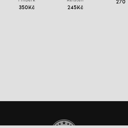
270
350Kč
245Kč