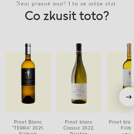
Není přesně ono? I to se může stát.
Co zkusit toto?
Pinot Blanc
Pinot blanc
Pinot blan
"TERRA" 2021,
Classic 2022,
Filib
Filiberk
Reisten