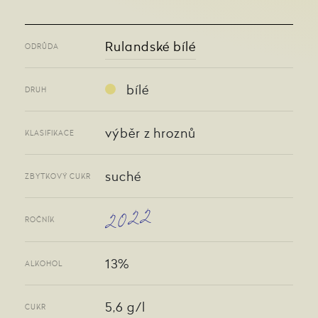
Rulandské bílé
ODRŮDA
bílé
DRUH
výběr z hroznů
KLASIFIKACE
suché
ZBYTKOVÝ CUKR
2022
ROČNÍK
13%
ALKOHOL
5,6 g/l
CUKR