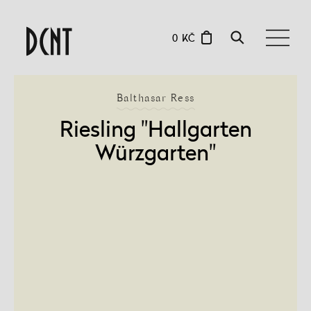
0 KČ
Balthasar Ress
Riesling "Hallgarten
Würzgarten"