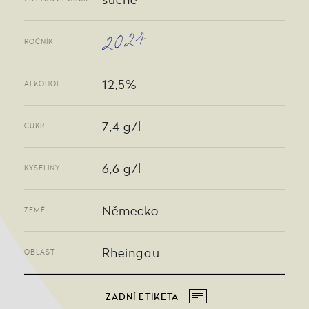
2024
ROČNÍK
12,5%
ALKOHOL
7,4 g/l
CUKR
6,6 g/l
KYSELINY
Německo
ZEMĚ
Rheingau
OBLAST
ZADNÍ ETIKETA