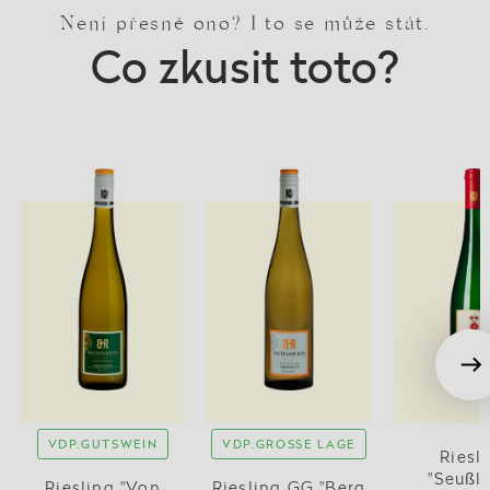
Není přesně ono? I to se může stát.
Co zkusit toto?
VDP.GUTSWEIN
VDP.GROSSE LAGE
Riesl
"Seußli
Riesling "Von
Riesling GG "Berg