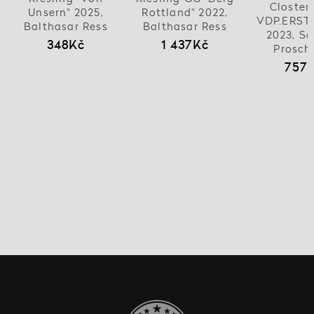
Closter
Unsern" 2025,
Rottland" 2022,
VDP.ERST
Balthasar Ress
Balthasar Ress
2023, Sc
348Kč
1 437Kč
Prosch
757