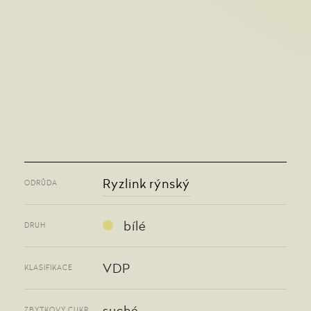
Ryzlink rýnský
ODRŮDA
bílé
DRUH
VDP
KLASIFIKACE
suché
ZBYTKOVÝ CUKR