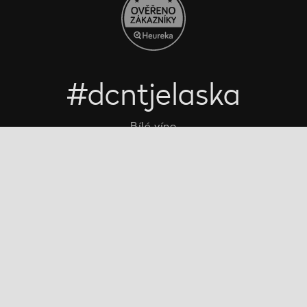
#dcntjelaska
Bílé víno
Červené víno
Růžové víno
Šumivé víno
Vína Decanté Wines
Katalog vinařů
O Decanté