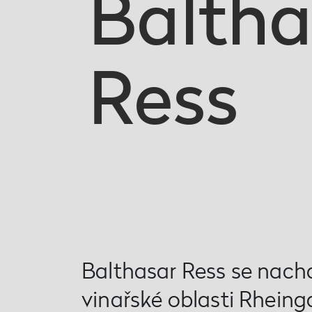
Baltha
Ress
Balthasar Ress se nachá
vinařské oblasti Rheing