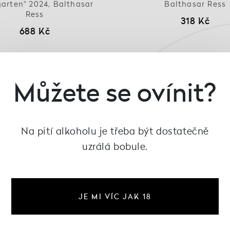
arten" 2024, Balthasar
Balthasar Ress
Ress
318 Kč
688 Kč
Můžete se ovínit?
Na pití alkoholu je třeba být dostatečně
uzrálá bobule.
JE MI VÍC JAK 18