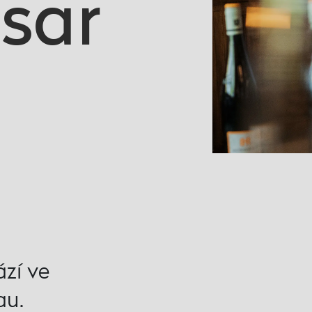
sar
zí ve
au.