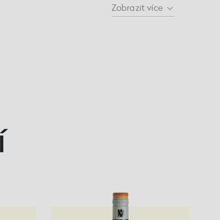
Zobrazit
více
í